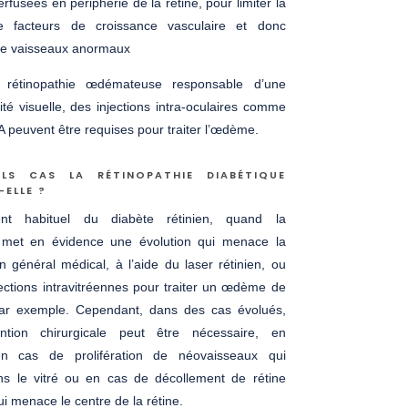
rfusées en périphérie de la rétine, pour limiter la
e facteurs de croissance vasculaire et donc
 de vaisseaux anormaux
rétinopathie œdémateuse responsable d’une
ité visuelle, des injections intra-oculaires comme
 peuvent être requises pour traiter l’œdème.
LS CAS LA RÉTINOPATHIE DIABÉTIQUE
-ELLE ?
ent habituel du diabète rétinien, quand la
e met en évidence une évolution qui menace la
en général médical, à l’aide du laser rétinien, ou
ections intravitréennes pour traiter un œdème de
ar exemple. Cependant, dans des cas évolués,
ntion chirurgicale peut être nécessaire, en
 en cas de prolifération de néovaisseaux qui
ns le vitré ou en cas de décollement de rétine
ui menace le centre de la rétine.