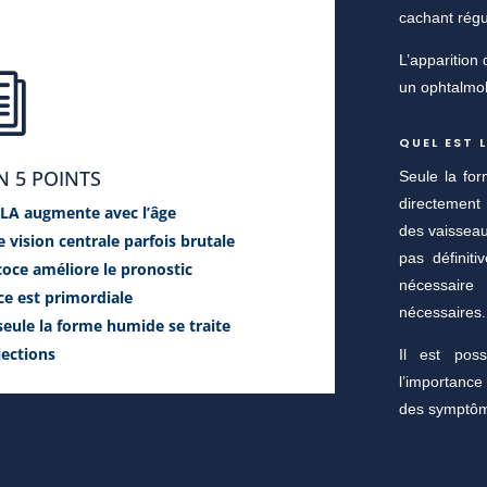
cachant régu
L’apparition
i
un ophtalmol
QUEL EST 
N 5 POINTS
Seule la for
directement
MLA augmente avec l’âge
des vaisseau
 vision centrale parfois brutale
pas définit
coce améliore le pronostic
nécessaire
ce est primordiale
nécessaires.
eule la forme humide se traite
jections
Il est pos
l’importanc
des symptô