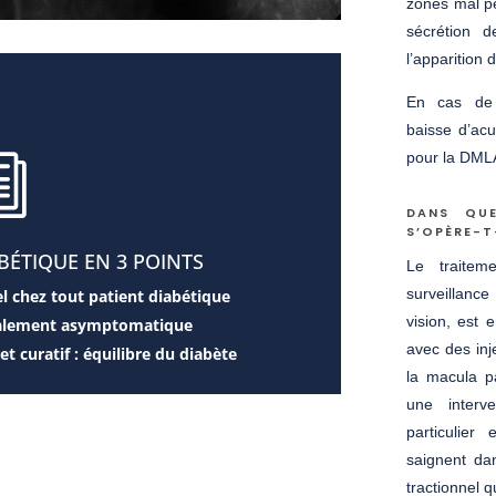
zones mal pe
sécrétion d
l’apparition
En cas de 
baisse d’acu
pour la DMLA
i
DANS QUE
S’OPÈRE-T
BÉTIQUE EN 3 POINTS
Le traitem
surveillanc
l chez tout patient diabétique
vision, est 
otalement asymptomatique
avec des inj
t curatif : équilibre du diabète
la macula p
une interve
particulier
saignent da
tractionnel q