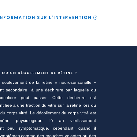
INFORMATION SUR L'INTERVENTION
 QU’UN DÉCOLLEMENT DE RÉTINE ?
un soulèvement de la rétine « neurosensorielle »
ent secondaire à une déchirure par laquelle du
raoculaire peut passer. Cette déchirure est
t liée à une traction du vitré sur la rétine lors du
du corps vitré. Le décollement du corps vitré est
ène physiologique lié au vieillissement
ment peu symptomatique, cependant, quand il
symptômes comme des mouches volantes ou des