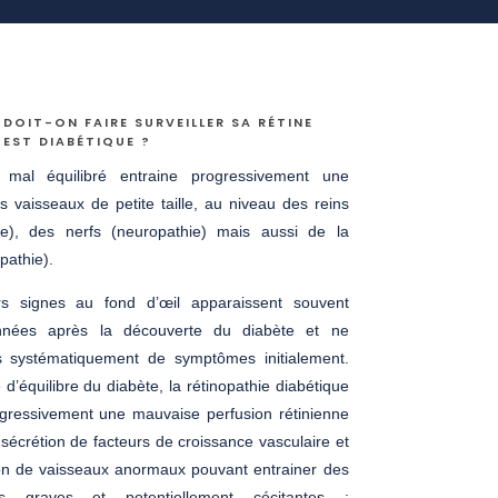
DOIT-ON FAIRE SURVEILLER SA RÉTINE
EST DIABÉTIQUE ?
 mal équilibré entraine progressivement une
s vaisseaux de petite taille, au niveau des reins
ie), des nerfs (neuropathie) mais aussi de la
opathie).
s signes au fond d’œil apparaissent souvent
années après la découverte du diabète et ne
 systématiquement de symptômes initialement.
 d’équilibre du diabète, la rétinopathie diabétique
ogressivement une mauvaise perfusion rétinienne
a sécrétion de facteurs de croissance vasculaire et
ion de vaisseaux anormaux pouvant entrainer des
ons graves et potentiellement cécitantes :