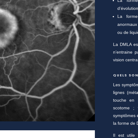
La forme
d’évolution
La forme
anormaux 
ou de liqui
La DMLA est
n’entraine p
vision centra
QUELS SON
Les symptôm
lignes (mét
touche en p
scotome ; 
symptômes é
la forme de
Il est utile