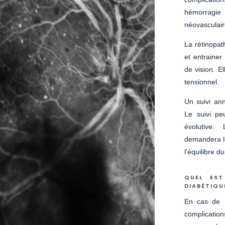
hémorragie
néovasculai
La rétinopa
et entraine
de vision. E
tensionnel.
Un suivi ann
Le suivi pe
évolutive. 
demandera le
l’équilibre d
QUEL EST
DIABÉTIQU
En cas de r
complicatio