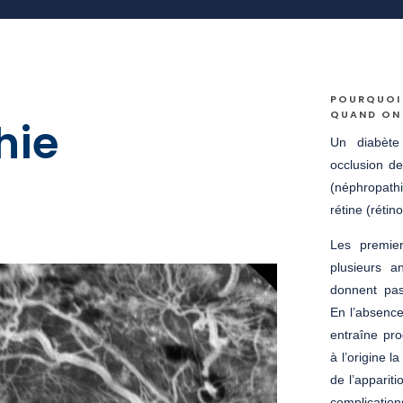
POURQUOI 
QUAND ON 
hie
Un diabète
occlusion de
(néphropath
rétine (rétin
Les premier
plusieurs 
donnent pas
En l’absence
entraîne pr
à l’origine l
de l’apparit
complicati