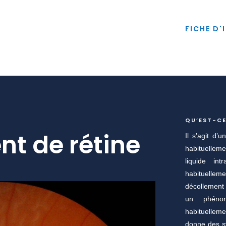
FICHE D'
QU’EST-CE
nt de rétine
Il s’agit d’
habituellem
liquide int
habituellemen
décollement 
un phénom
habituelle
donne des 