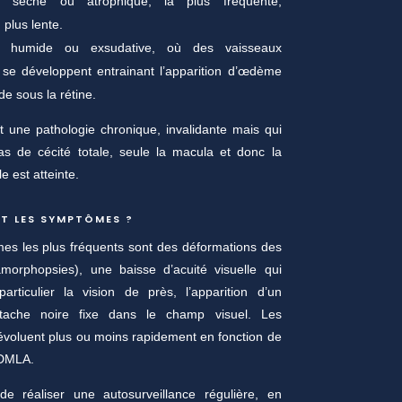
 sèche ou atrophique, la plus fréquente,
 plus lente.
 humide ou exsudative, où des vaisseaux
se développent entrainant l’apparition d’œdème
de sous la rétine.
 une pathologie chronique, invalidante mais qui
as de cécité totale, seule la macula et donc la
le est atteinte.
T LES SYMPTÔMES ?
es les plus fréquents sont des déformations des
amorphopsies), une baisse d’acuité visuelle qui
articulier la vision de près, l’apparition d’un
tache noire fixe dans le champ visuel. Les
voluent plus ou moins rapidement en fonction de
 DMLA.
 de réaliser une autosurveillance régulière, en