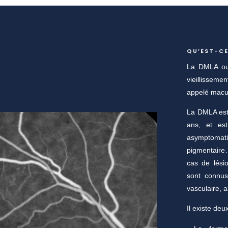
QU’EST-CE
La DMLA ou 
vieillisseme
appelé macu
La DMLA est 
ans, et est
asymptomat
pigmentaire
cas de lési
sont connus
vasculaire, 
Il existe de