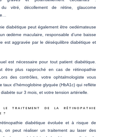
 du vitré, décollement de rétine, glaucome
re…
thie diabétique peut également être oedémateuse
r un œdème maculaire, responsable d’une baisse
lle est aggravée par le déséquilibre diabétique et
uel est nécessaire pour tout patient diabétique.
ut être plus rapproché en cas de rétinopathie
Lors des contrôles, votre ophtalmologiste vous
 taux d’hémoglobine glyquée (HbA1c) qui reflète
u diabète sur 3 mois, et votre tension artérielle.
 LE TRAITEMENT DE LA RÉTINOPATHIE
E ?
étinopathie diabétique évoluée et à risque de
ns, on peut réaliser un traitement au laser des