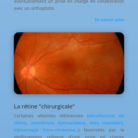
éventuellement un prise en charge en collaboration
avec un orthoptiste.
En savoir plus
La rétine "chirurgicale"
Certaines atteintes rétiniennes (
décollement de
rétine
,
membrane épimaculaire
,
trou maculaire
,
hémorragie intra-vitréenne
…) favorisées par le
vieillissement relèvent d’une prise en charge