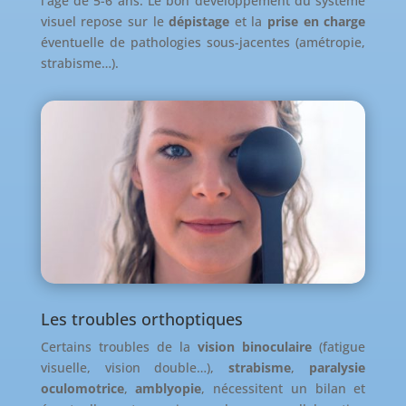
l’âge de 5-6 ans. Le bon développement du système
visuel repose sur le
dépistage
et la
prise en charge
éventuelle de pathologies sous-jacentes (amétropie,
strabisme…).
Les troubles orthoptiques
Certains troubles de la
vision binoculaire
(fatigue
visuelle, vision double…),
strabisme
,
paralysie
oculomotrice
,
amblyopie
, nécessitent un bilan et